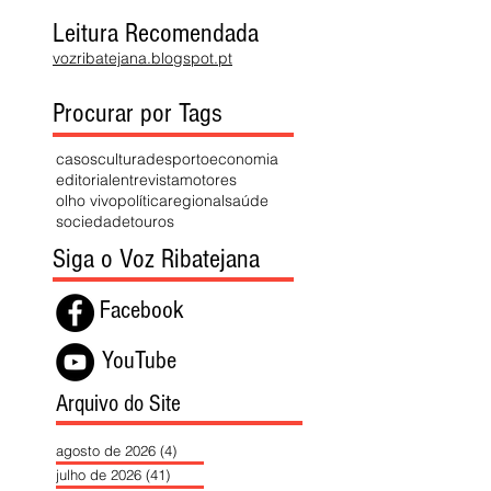
Leitura Recomendada
vozribatejana.blogspot.pt
Procurar por Tags
casos
cultura
desporto
economia
editorial
entrevista
motores
olho vivo
política
regional
saúde
sociedade
touros
Siga o Voz Ribatejana
Facebook
YouTube
Arquivo do Site
agosto de 2026
(4)
4 posts
julho de 2026
(41)
41 posts