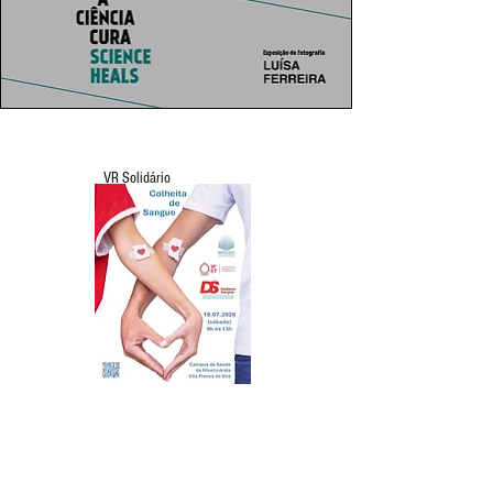
VR Solidário