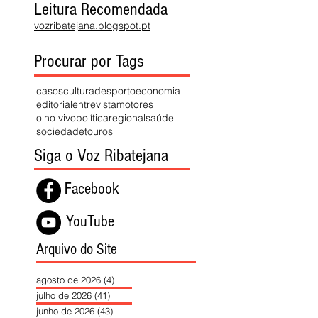
Leitura Recomendada
vozribatejana.blogspot.pt
Procurar por Tags
casos
cultura
desporto
economia
editorial
entrevista
motores
olho vivo
política
regional
saúde
sociedade
touros
Siga o Voz Ribatejana
Facebook
YouTube
Arquivo do Site
agosto de 2026
(4)
4 posts
julho de 2026
(41)
41 posts
junho de 2026
(43)
43 posts