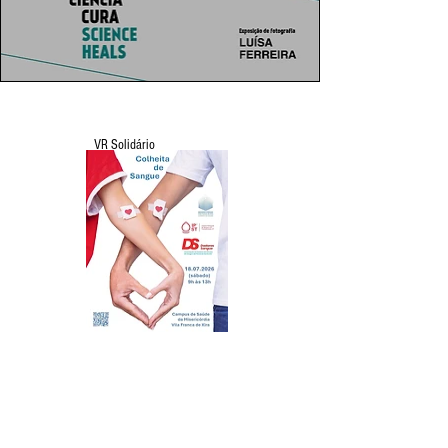
VR Solidário