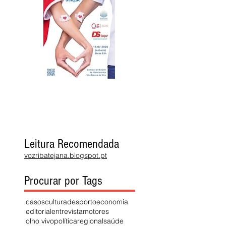
Leitura Recomendada
vozribatejana.blogspot.pt
Procurar por Tags
casos
cultura
desporto
economia
editorial
entrevista
motores
olho vivo
política
regional
saúde