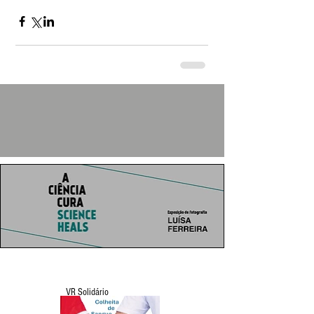
VR Solidário