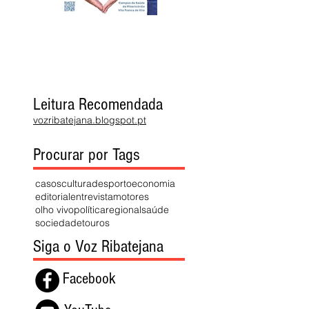
Leitura Recomendada
vozribatejana.blogspot.pt
Procurar por Tags
casos
cultura
desporto
economia
editorial
entrevista
motores
olho vivo
política
regional
saúde
sociedade
touros
Siga o Voz Ribatejana
Facebook