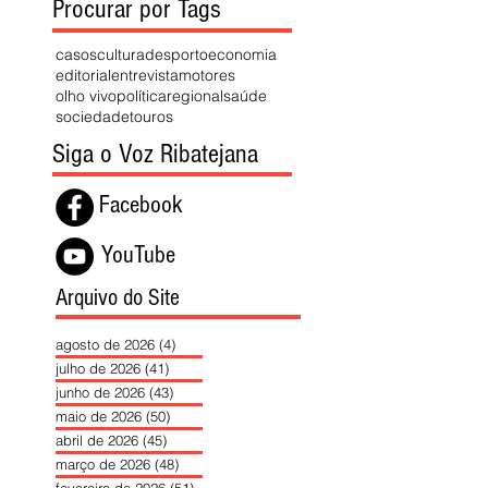
Procurar por Tags
casos
cultura
desporto
economia
editorial
entrevista
motores
olho vivo
política
regional
saúde
sociedade
touros
Siga o Voz Ribatejana
Facebook
YouTube
Arquivo do Site
agosto de 2026
(4)
4 posts
julho de 2026
(41)
41 posts
junho de 2026
(43)
43 posts
maio de 2026
(50)
50 posts
abril de 2026
(45)
45 posts
março de 2026
(48)
48 posts
fevereiro de 2026
(51)
51 posts