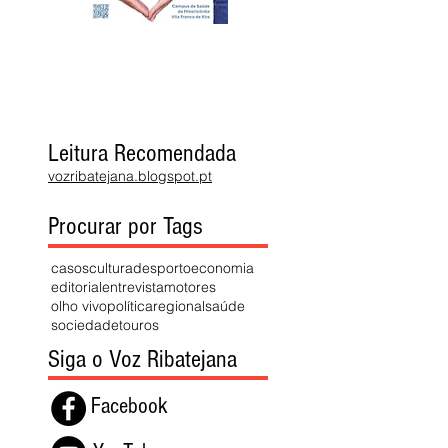
Leitura Recomendada
vozribatejana.blogspot.pt
Procurar por Tags
casos
cultura
desporto
economia
editorial
entrevista
motores
olho vivo
política
regional
saúde
sociedade
touros
Siga o Voz Ribatejana
Facebook