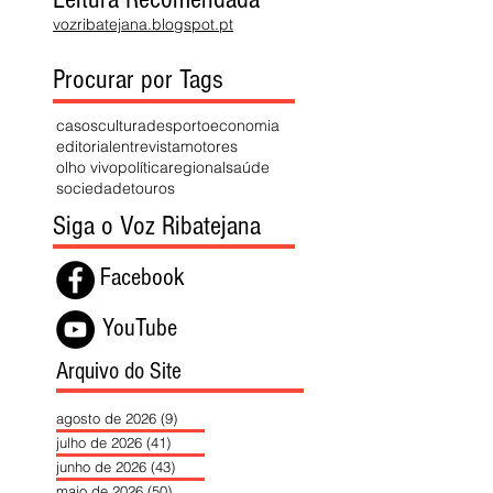
vozribatejana.blogspot.pt
Procurar por Tags
casos
cultura
desporto
economia
editorial
entrevista
motores
olho vivo
política
regional
saúde
sociedade
touros
Siga o Voz Ribatejana
Facebook
YouTube
Arquivo do Site
agosto de 2026
(9)
9 posts
julho de 2026
(41)
41 posts
junho de 2026
(43)
43 posts
maio de 2026
(50)
50 posts