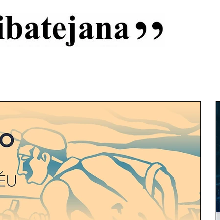
al
Início
Capas
Vida Ribatejana
Estatuto Editorial
An