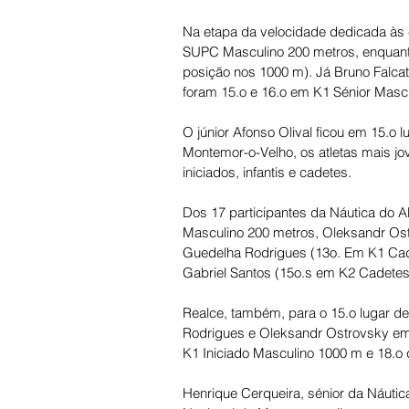
Na etapa da velocidade dedicada às 
SUPC Masculino 200 metros, enquanto 
posição nos 1000 m). Já Bruno Falcat
foram 15.o e 16.o em K1 Sénior Mascu
O júnior Afonso Olival ficou em 15.o
Montemor-o-Velho, os atletas mais jov
iniciados, infantis e cadetes. 
Dos 17 participantes da Náutica do 
Masculino 200 metros, Oleksandr Ostr
Guedelha Rodrigues (13o. Em K1 Cad
Gabriel Santos (15o.s em K2 Cadetes
Realce, também, para o 15.o lugar de
Rodrigues e Oleksandr Ostrovsky em 
K1 Iniciado Masculino 1000 m e 18.o d
Henrique Cerqueira, sénior da Náutic