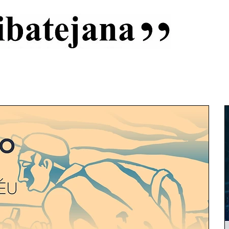
al
Início
Capas
Vida Ribatejana
Estatuto Editorial
An