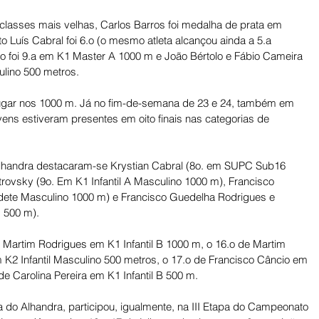
classes mais velhas, Carlos Barros foi medalha de prata em 
Luís Cabral foi 6.o (o mesmo atleta alcançou ainda a 5.a 
o foi 9.a em K1 Master A 1000 m e João Bértolo e Fábio Cameira 
lino 500 metros. 
 lugar nos 1000 m. Já no fim-de-semana de 23 e 24, também em 
ens estiveram presentes em oito finais nas categorias de 
Alhandra destacaram-se Krystian Cabral (8o. em SUPC Sub16 
ovsky (9o. Em K1 Infantil A Masculino 1000 m), Francisco 
ete Masculino 1000 m) e Francisco Guedelha Rodrigues e 
 500 m). 
 Martim Rodrigues em K1 Infantil B 1000 m, o 16.o de Martim 
K2 Infantil Masculino 500 metros, o 17.o de Francisco Câncio em 
e Carolina Pereira em K1 Infantil B 500 m. 
a do Alhandra, participou, igualmente, na III Etapa do Campeonato 