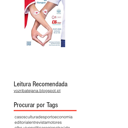
Leitura Recomendada
vozribatejana.blogspot.pt
Procurar por Tags
casos
cultura
desporto
economia
editorial
entrevista
motores
olho vivo
política
regional
saúde