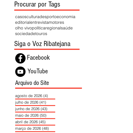
Procurar por Tags
casos
cultura
desporto
economia
editorial
entrevista
motores
olho vivo
política
regional
saúde
sociedade
touros
Siga o Voz Ribatejana
Facebook
YouTube
Arquivo do Site
agosto de 2026
(4)
4 posts
julho de 2026
(41)
41 posts
junho de 2026
(43)
43 posts
maio de 2026
(50)
50 posts
abril de 2026
(45)
45 posts
março de 2026
(48)
48 posts