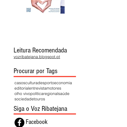
Leitura Recomendada
vozribatejana.blogspot.pt
Procurar por Tags
casos
cultura
desporto
economia
editorial
entrevista
motores
olho vivo
política
regional
saúde
sociedade
touros
Siga o Voz Ribatejana
Facebook