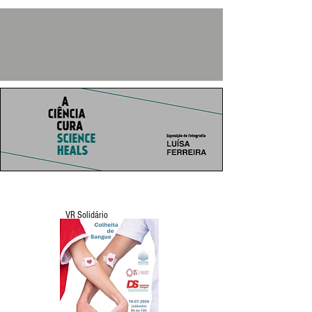
VR Solidário