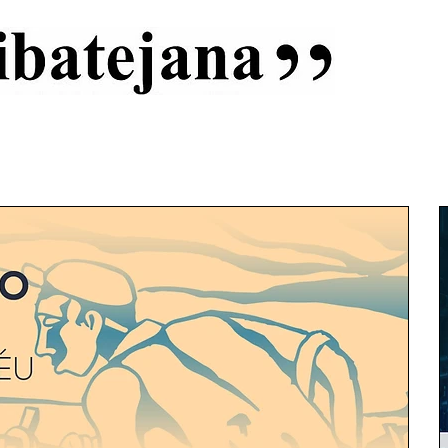
al
Início
Capas
Vida Ribatejana
Estatuto Editorial
An