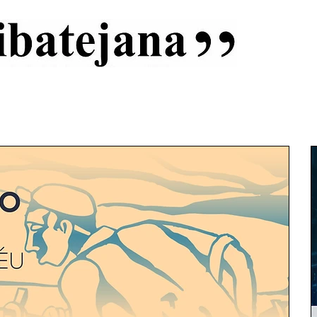
al
Início
Capas
Vida Ribatejana
Estatuto Editorial
An