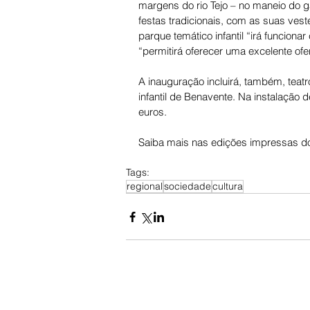
margens do rio Tejo – no maneio do g
festas tradicionais, com as suas ves
parque temático infantil “irá funciona
“permitirá oferecer uma excelente ofer
A inauguração incluirá, também, teatro
infantil de Benavente. Na instalação d
euros.
Saiba mais nas edições impressas do
Tags:
regional
sociedade
cultura