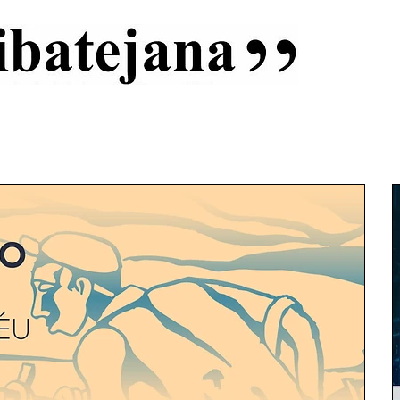
al
Início
Capas
Vida Ribatejana
Estatuto Editorial
An