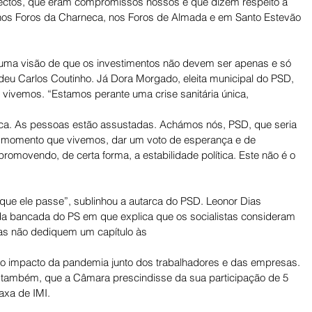
ectos, que eram compromissos nossos e que dizem respeito a 
, nos Foros da Charneca, nos Foros de Almada e em Santo Estevão 
uma visão de que os investimentos não devem ser apenas e só 
eu Carlos Coutinho. Já Dora Morgado, eleita municipal do PSD, 
 vivemos. “Estamos perante uma crise sanitária única, 
ca. As pessoas estão assustadas. Achámos nós, PSD, que seria 
do momento que vivemos, dar um voto de esperança e de 
romovendo, de certa forma, a estabilidade política. Este não é o 
 que ele passe”, sublinhou a autarca do PSD. Leonor Dias 
a bancada do PS em que explica que os socialistas consideram 
as não dediquem um capítulo às
o impacto da pandemia junto dos trabalhadores e das empresas. 
 também, que a Câmara prescindisse da sua participação de 5 
axa de IMI.