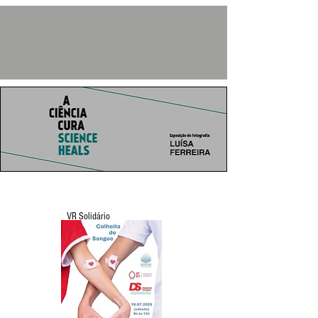
VR Solidário