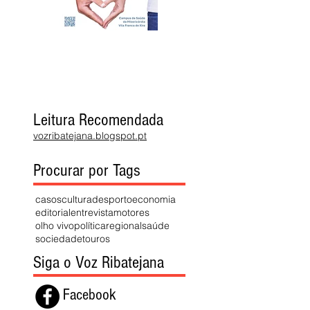
Leitura Recomendada
vozribatejana.blogspot.pt
Procurar por Tags
casos
cultura
desporto
economia
editorial
entrevista
motores
olho vivo
política
regional
saúde
sociedade
touros
Siga o Voz Ribatejana
Facebook