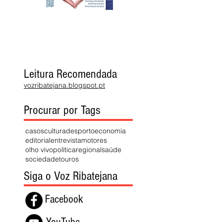
Leitura Recomendada
vozribatejana.blogspot.pt
Procurar por Tags
casos
cultura
desporto
economia
editorial
entrevista
motores
olho vivo
política
regional
saúde
sociedade
touros
Siga o Voz Ribatejana
Facebook