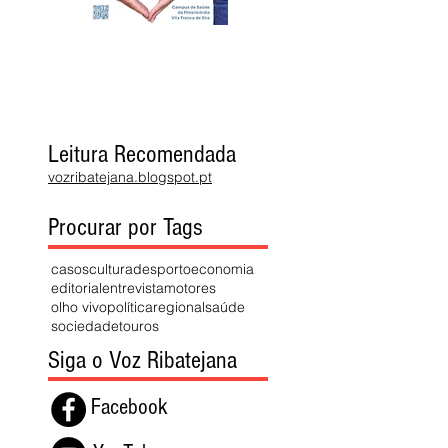
Leitura Recomendada
vozribatejana.blogspot.pt
Procurar por Tags
casos
cultura
desporto
economia
editorial
entrevista
motores
olho vivo
política
regional
saúde
sociedade
touros
Siga o Voz Ribatejana
Facebook