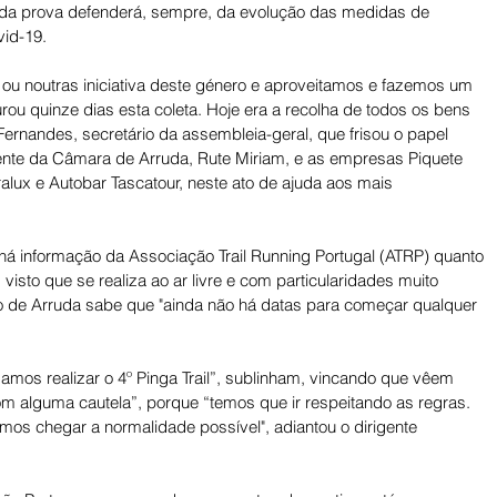
 da prova defenderá, sempre, da evolução das medidas de 
id-19.
 ou noutras iniciativa deste género e aproveitamos e fazemos um 
durou quinze dias esta coleta. Hoje era a recolha de todos os bens 
ernandes, secretário da assembleia-geral, que frisou o papel 
dente da Câmara de Arruda, Rute Miriam, e as empresas Piquete 
ralux e Autobar Tascatour, neste ato de ajuda aos mais 
há informação da Associação Trail Running Portugal (ATRP) quanto 
 visto que se realiza ao ar livre e com particularidades muito 
 de Arruda sabe que "ainda não há datas para começar qualquer 
os realizar o 4º Pinga Trail”, sublinham, vincando que vêem 
m alguma cautela”, porque “temos que ir respeitando as regras. 
os chegar a normalidade possível", adiantou o dirigente 