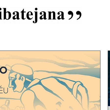
al
Início
Capas
Vida Ribatejana
Estatuto Editorial
An