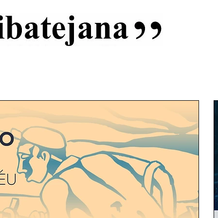
al
Início
Capas
Vida Ribatejana
Estatuto Editorial
An