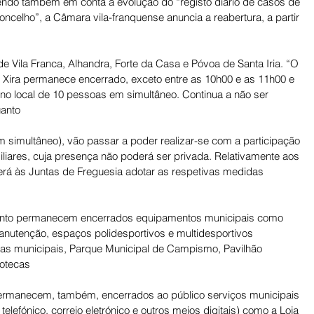
tendo também em conta a evolução do “registo diário de casos de 
concelho”, a Câmara vila-franquense anuncia a reabertura, a partir 
de Vila Franca, Alhandra, Forte da Casa e Póvoa de Santa Iria. “O 
e Xira permanece encerrado, exceto entre as 10h00 e as 11h00 e 
o local de 10 pessoas em simultâneo. Continua a não ser 
uanto 
m simultâneo), vão passar a poder realizar-se com a participação 
liares, cuja presença não poderá ser privada. Relativamente aos 
rá às Juntas de Freguesia adotar as respetivas medidas 
ento permanecem encerrados equipamentos municipais como 
anutenção, espaços polidesportivos e multidesportivos 
nas municipais, Parque Municipal de Campismo, Pavilhão 
iotecas 
Permanecem, também, encerrados ao público serviços municipais 
elefónico, correio eletrónico e outros meios digitais) como a Loja 