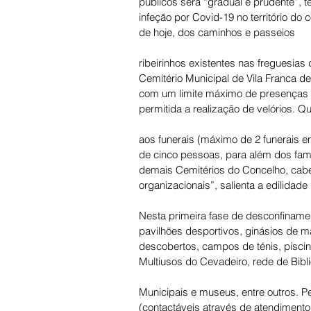
públicos será “gradual e prudente”, 
infeção por Covid-19 no território do 
de hoje, dos caminhos e passeios 
ribeirinhos existentes nas freguesias 
Cemitério Municipal de Vila Franca d
com um limite máximo de presenças n
permitida a realização de velórios. Q
aos funerais (máximo de 2 funerais e
de cinco pessoas, para além dos fami
demais Cemitérios do Concelho, cabe
organizacionais”, salienta a edilidade
Nesta primeira fase de desconfinam
pavilhões desportivos, ginásios de m
descobertos, campos de ténis, pisci
Multiusos do Cevadeiro, rede de Bibl
Municipais e museus, entre outros. 
(contactáveis através de atendimento t