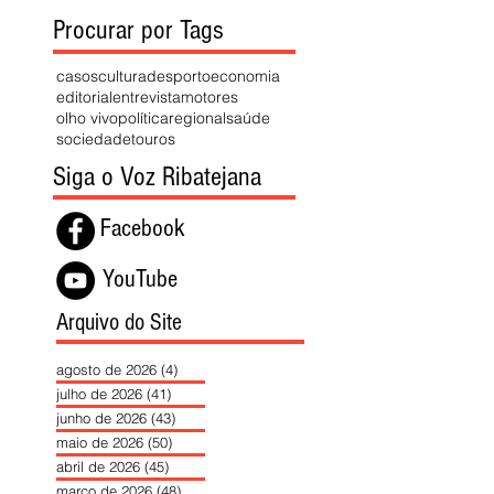
Procurar por Tags
casos
cultura
desporto
economia
editorial
entrevista
motores
olho vivo
política
regional
saúde
sociedade
touros
Siga o Voz Ribatejana
Facebook
YouTube
Arquivo do Site
agosto de 2026
(4)
4 posts
julho de 2026
(41)
41 posts
junho de 2026
(43)
43 posts
maio de 2026
(50)
50 posts
abril de 2026
(45)
45 posts
março de 2026
(48)
48 posts