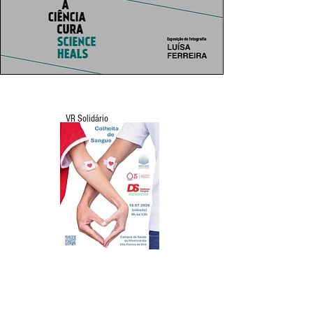
VR Solidário