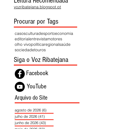
Leitura Recomendada
vozribatejana.blogspot.pt
Procurar por Tags
casos
cultura
desporto
economia
editorial
entrevista
motores
olho vivo
política
regional
saúde
sociedade
touros
Siga o Voz Ribatejana
Facebook
YouTube
Arquivo do Site
agosto de 2026
(6)
6 posts
julho de 2026
(41)
41 posts
junho de 2026
(43)
43 posts