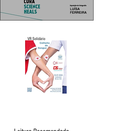
VR Solidário