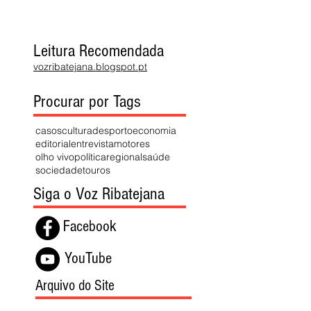
Leitura Recomendada
vozribatejana.blogspot.pt
Procurar por Tags
casos
cultura
desporto
economia
editorial
entrevista
motores
olho vivo
política
regional
saúde
sociedade
touros
Siga o Voz Ribatejana
Facebook
YouTube
Arquivo do Site