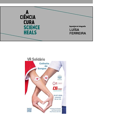
VR Solidário