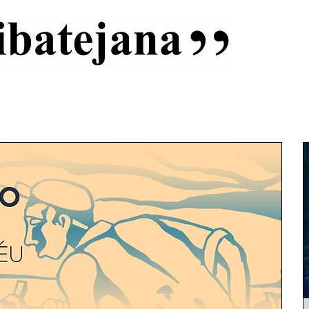
al
Início
Capas
Vida Ribatejana
Estatuto Editorial
An