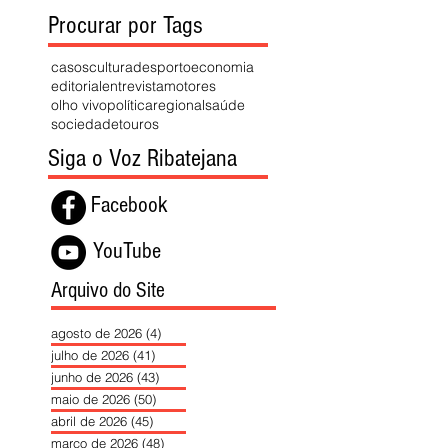
Procurar por Tags
casos
cultura
desporto
economia
editorial
entrevista
motores
olho vivo
política
regional
saúde
sociedade
touros
Siga o Voz Ribatejana
Facebook
YouTube
Arquivo do Site
agosto de 2026
(4)
4 posts
julho de 2026
(41)
41 posts
junho de 2026
(43)
43 posts
maio de 2026
(50)
50 posts
abril de 2026
(45)
45 posts
março de 2026
(48)
48 posts