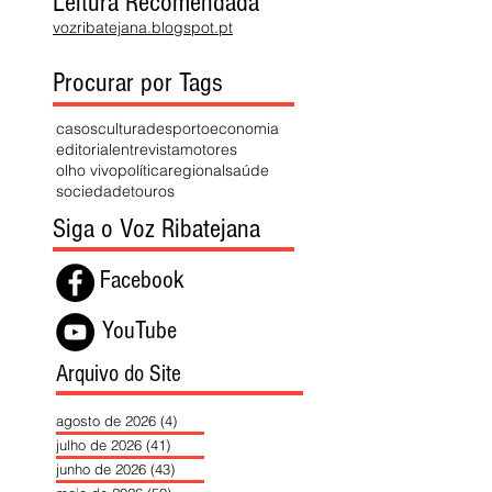
Leitura Recomendada
vozribatejana.blogspot.pt
Procurar por Tags
casos
cultura
desporto
economia
editorial
entrevista
motores
olho vivo
política
regional
saúde
sociedade
touros
Siga o Voz Ribatejana
Facebook
YouTube
Arquivo do Site
agosto de 2026
(4)
4 posts
julho de 2026
(41)
41 posts
junho de 2026
(43)
43 posts