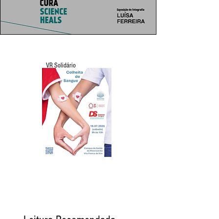
VR Solidário