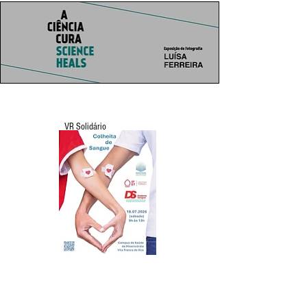
VR Solidário