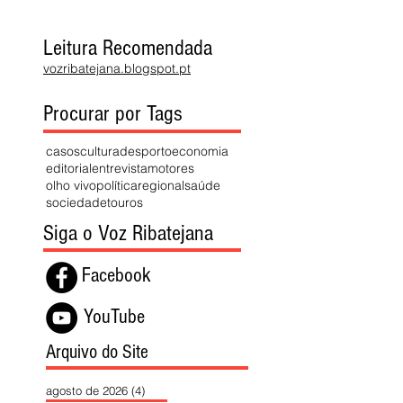
Leitura Recomendada
vozribatejana.blogspot.pt
Procurar por Tags
casos
cultura
desporto
economia
editorial
entrevista
motores
olho vivo
política
regional
saúde
sociedade
touros
Siga o Voz Ribatejana
Facebook
YouTube
Arquivo do Site
agosto de 2026
(4)
4 posts