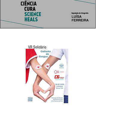
VR Solidário