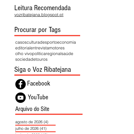
Leitura Recomendada
vozribatejana.blogspot.pt
Procurar por Tags
casos
cultura
desporto
economia
editorial
entrevista
motores
olho vivo
política
regional
saúde
sociedade
touros
Siga o Voz Ribatejana
Facebook
YouTube
Arquivo do Site
agosto de 2026
(4)
4 posts
julho de 2026
(41)
41 posts