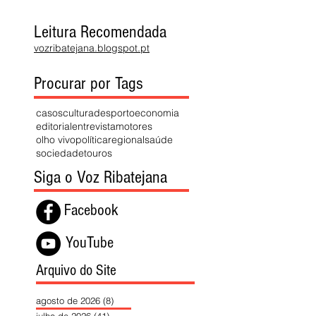
Leitura Recomendada
vozribatejana.blogspot.pt
Procurar por Tags
casos
cultura
desporto
economia
editorial
entrevista
motores
olho vivo
política
regional
saúde
sociedade
touros
Siga o Voz Ribatejana
Facebook
YouTube
Arquivo do Site
agosto de 2026
(8)
8 posts