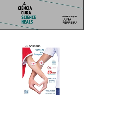
VR Solidário