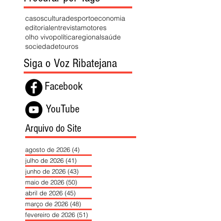
casos
cultura
desporto
economia
editorial
entrevista
motores
olho vivo
política
regional
saúde
sociedade
touros
Siga o Voz Ribatejana
Facebook
YouTube
Arquivo do Site
agosto de 2026
(4)
4 posts
julho de 2026
(41)
41 posts
junho de 2026
(43)
43 posts
maio de 2026
(50)
50 posts
abril de 2026
(45)
45 posts
março de 2026
(48)
48 posts
fevereiro de 2026
(51)
51 posts