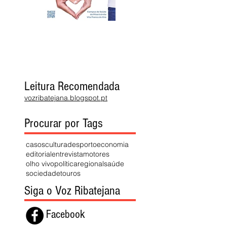
Leitura Recomendada
vozribatejana.blogspot.pt
Procurar por Tags
casos
cultura
desporto
economia
editorial
entrevista
motores
olho vivo
política
regional
saúde
sociedade
touros
Siga o Voz Ribatejana
Facebook