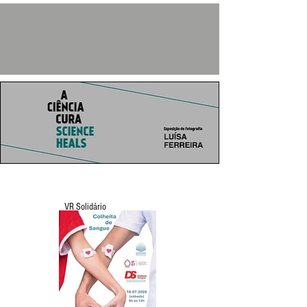
VR Solidário