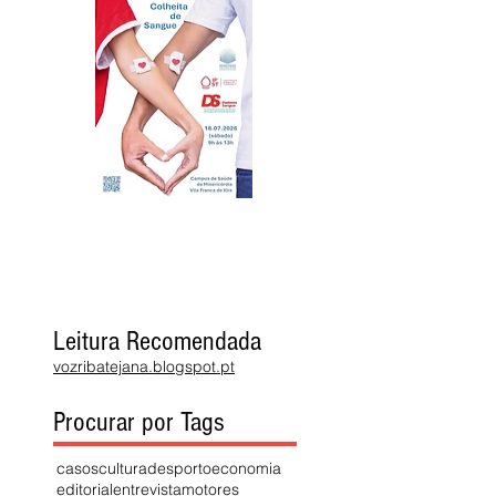
Leitura Recomendada
vozribatejana.blogspot.pt
Procurar por Tags
casos
cultura
desporto
economia
editorial
entrevista
motores