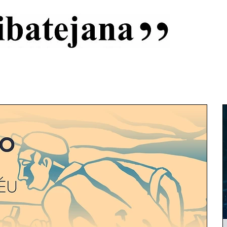
al
Início
Capas
Vida Ribatejana
Estatuto Editorial
An