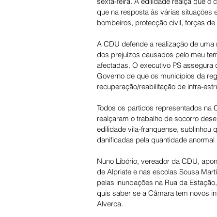
sexta-feira. A edilidade realça que o
que na resposta às várias situações 
bombeiros, protecção civil, forças de
A CDU defende a realização de uma re
dos prejuízos causados pelo meu tem
afectadas. O executivo PS assegura 
Governo de que os municípios da reg
recuperação/reabilitação de infra-estr
Todos os partidos representados na 
realçaram o trabalho de socorro dese
edilidade vila-franquense, sublinhou 
danificadas pela quantidade anormal 
Nuno Libório, vereador da CDU, apont
de Alpriate e nas escolas Sousa Mart
pelas inundações na Rua da Estação,
quis saber se a Câmara tem novos i
Alverca. 