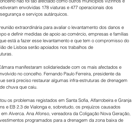
 concelho não foi tão afectado como outros municípios vizinhos e 
estiveram envolvidas 178 viaturas e 477 operacionais dos 
 segurança e serviços autárquicos. 
união extraordinária para avaliar o levantamento dos danos e 
po e definir medidas de apoio ao comércio, empresas e famílias 
que está a fazer esse levantamento e que tem o compromisso do 
ião de Lisboa serão apoiados nos trabalhos de 
uturas. 
Câmara manifestaram solidariedade com os mais afectados e 
nvolvido no concelho. Fernando Paulo Ferreira, presidente da 
que será preciso restaurar algumas infra-estruturas de drenagem 
de chuva que caiu. 
ou os problemas registados em Santa Sofia, Alfarrobeira e Granja 
ins e EB 2.3 de Vialonga e, sobretudo, os prejuízos causados 
 em Alverca. Ana Afonso, vereadora da Coligação Nova Geração, 
nvestimentos programados para a drenagem da zona baixa de 