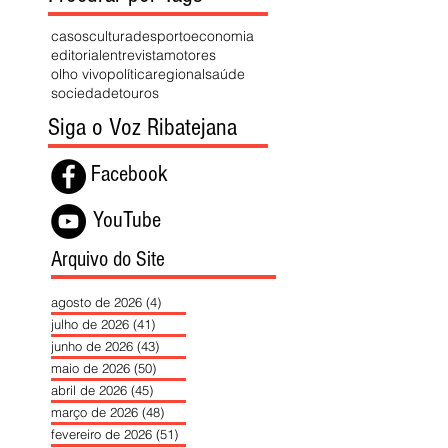
casos
cultura
desporto
economia
editorial
entrevista
motores
olho vivo
política
regional
saúde
sociedade
touros
Siga o Voz Ribatejana
Facebook
YouTube
Arquivo do Site
agosto de 2026
(4)
4 posts
julho de 2026
(41)
41 posts
junho de 2026
(43)
43 posts
maio de 2026
(50)
50 posts
abril de 2026
(45)
45 posts
março de 2026
(48)
48 posts
fevereiro de 2026
(51)
51 posts