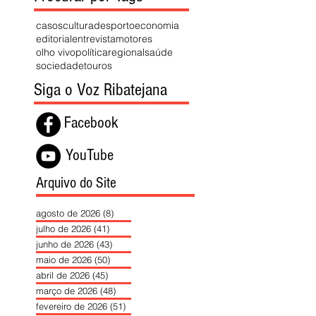
casos
cultura
desporto
economia
editorial
entrevista
motores
olho vivo
política
regional
saúde
sociedade
touros
Siga o Voz Ribatejana
Facebook
YouTube
Arquivo do Site
agosto de 2026
(8)
8 posts
julho de 2026
(41)
41 posts
junho de 2026
(43)
43 posts
maio de 2026
(50)
50 posts
abril de 2026
(45)
45 posts
março de 2026
(48)
48 posts
fevereiro de 2026
(51)
51 posts