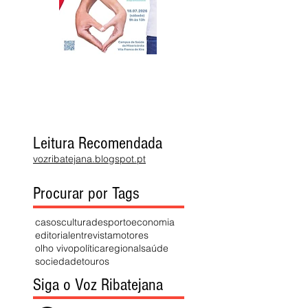
Leitura Recomendada
vozribatejana.blogspot.pt
Procurar por Tags
casos
cultura
desporto
economia
editorial
entrevista
motores
olho vivo
política
regional
saúde
sociedade
touros
Siga o Voz Ribatejana