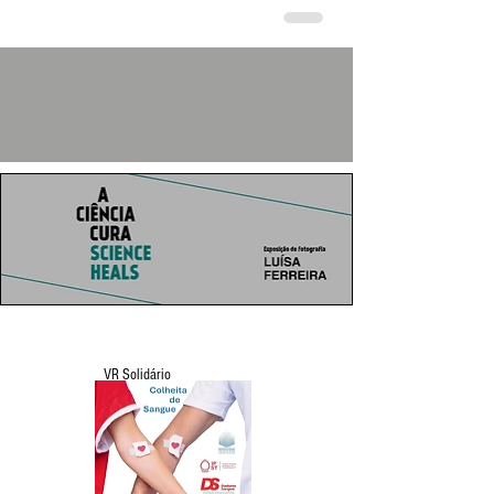
VR Solidário