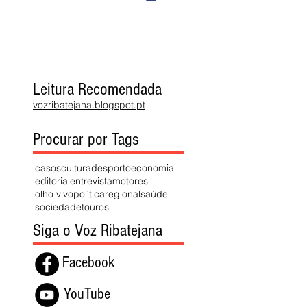
Leitura Recomendada
vozribatejana.blogspot.pt
Procurar por Tags
casos
cultura
desporto
economia
editorial
entrevista
motores
olho vivo
política
regional
saúde
sociedade
touros
Siga o Voz Ribatejana
Facebook
YouTube