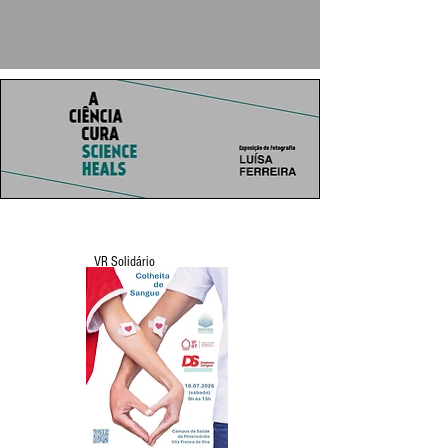
VR Solidário