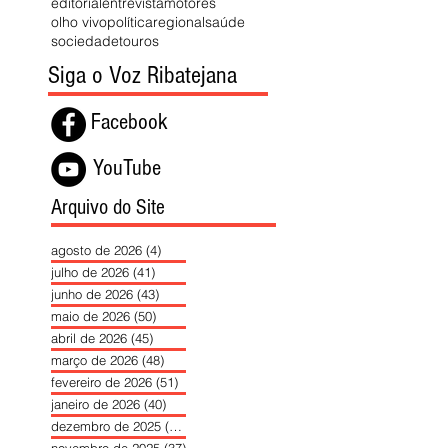
editorial
entrevista
motores
olho vivo
política
regional
saúde
sociedade
touros
Siga o Voz Ribatejana
Facebook
YouTube
Arquivo do Site
agosto de 2026
(4)
4 posts
julho de 2026
(41)
41 posts
junho de 2026
(43)
43 posts
maio de 2026
(50)
50 posts
abril de 2026
(45)
45 posts
março de 2026
(48)
48 posts
fevereiro de 2026
(51)
51 posts
janeiro de 2026
(40)
40 posts
dezembro de 2025
(39)
39 posts
novembro de 2025
(37)
37 posts