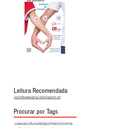
VR Solidário
Leitura Recomendada
vozribatejana.blogspot.pt
Procurar por Tags
casos
cultura
desporto
economia