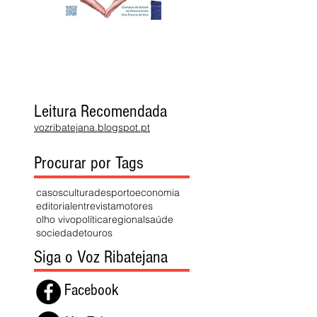
Leitura Recomendada
vozribatejana.blogspot.pt
Procurar por Tags
casos
cultura
desporto
economia
editorial
entrevista
motores
olho vivo
política
regional
saúde
sociedade
touros
Siga o Voz Ribatejana
Facebook