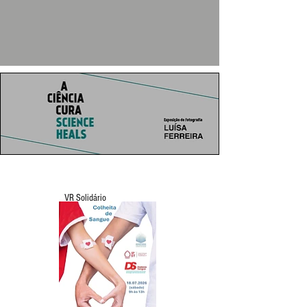
VR Solidário