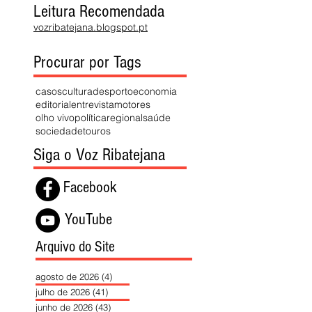
Leitura Recomendada
vozribatejana.blogspot.pt
Procurar por Tags
casos
cultura
desporto
economia
editorial
entrevista
motores
olho vivo
política
regional
saúde
sociedade
touros
Siga o Voz Ribatejana
Facebook
YouTube
Arquivo do Site
agosto de 2026
(4)
4 posts
julho de 2026
(41)
41 posts
junho de 2026
(43)
43 posts