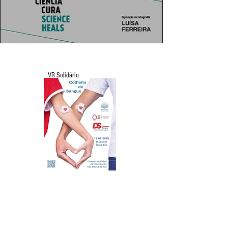
VR Solidário