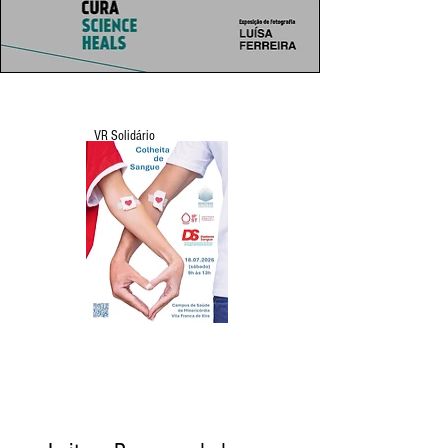
VR Solidário