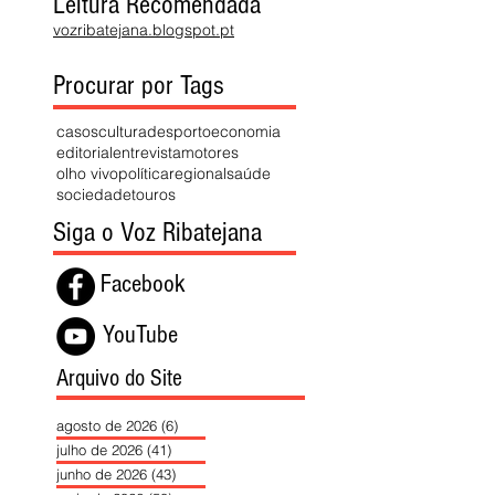
Leitura Recomendada
vozribatejana.blogspot.pt
Procurar por Tags
casos
cultura
desporto
economia
editorial
entrevista
motores
olho vivo
política
regional
saúde
sociedade
touros
Siga o Voz Ribatejana
Facebook
YouTube
Arquivo do Site
agosto de 2026
(6)
6 posts
julho de 2026
(41)
41 posts
junho de 2026
(43)
43 posts