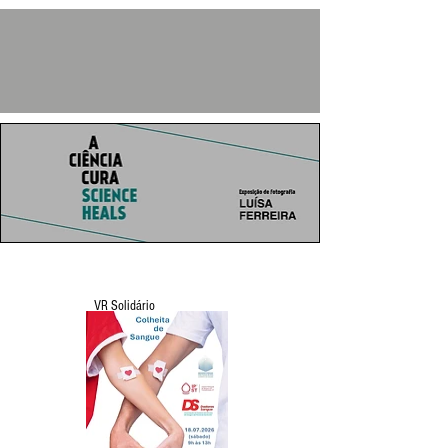
VR Solidário