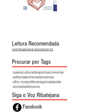
Leitura Recomendada
vozribatejana.blogspot.pt
Procurar por Tags
casos
cultura
desporto
economia
editorial
entrevista
motores
olho vivo
política
regional
saúde
sociedade
touros
Siga o Voz Ribatejana
Facebook