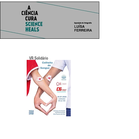
VR Solidário