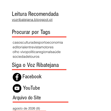
Leitura Recomendada
vozribatejana.blogspot.pt
Procurar por Tags
casos
cultura
desporto
economia
editorial
entrevista
motores
olho vivo
política
regional
saúde
sociedade
touros
Siga o Voz Ribatejana
Facebook
YouTube
Arquivo do Site
agosto de 2026
(8)
8 posts