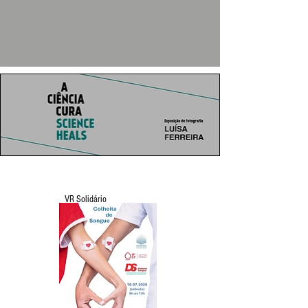
VR Solidário