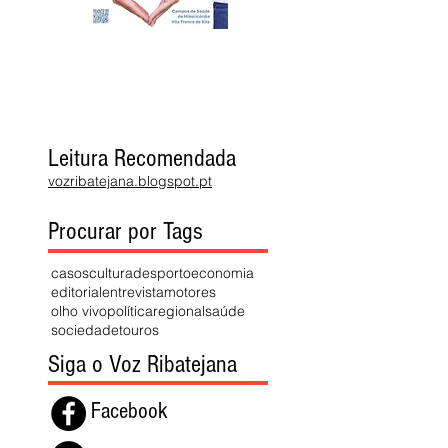
Leitura Recomendada
vozribatejana.blogspot.pt
Procurar por Tags
casos
cultura
desporto
economia
editorial
entrevista
motores
olho vivo
política
regional
saúde
sociedade
touros
Siga o Voz Ribatejana
Facebook