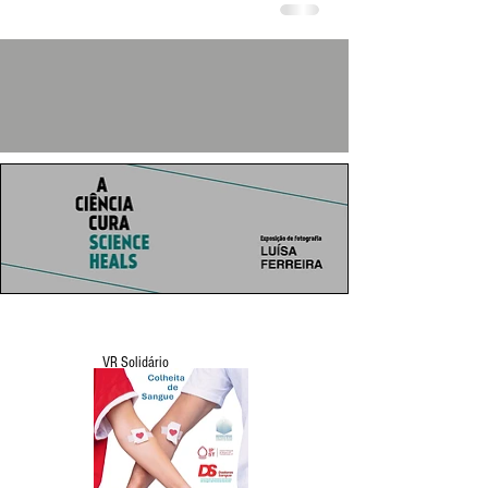
VR Solidário