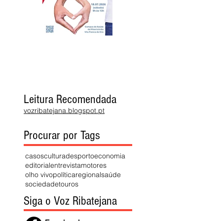
Leitura Recomendada
vozribatejana.blogspot.pt
Procurar por Tags
casos
cultura
desporto
economia
editorial
entrevista
motores
olho vivo
política
regional
saúde
sociedade
touros
Siga o Voz Ribatejana