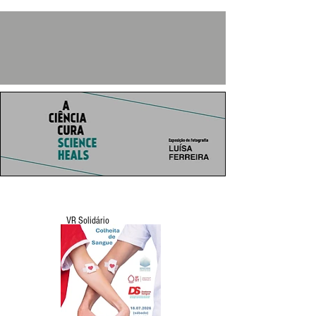
VR Solidário