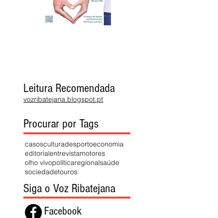
Leitura Recomendada
vozribatejana.blogspot.pt
Procurar por Tags
casos
cultura
desporto
economia
editorial
entrevista
motores
olho vivo
política
regional
saúde
sociedade
touros
Siga o Voz Ribatejana
Facebook