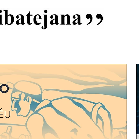
al
Início
Capas
Vida Ribatejana
Estatuto Editorial
An