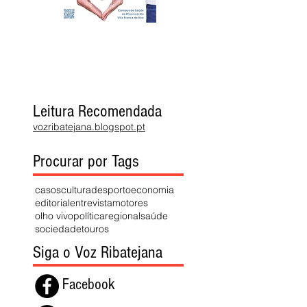
Leitura Recomendada
vozribatejana.blogspot.pt
Procurar por Tags
casos
cultura
desporto
economia
editorial
entrevista
motores
olho vivo
política
regional
saúde
sociedade
touros
Siga o Voz Ribatejana
Facebook