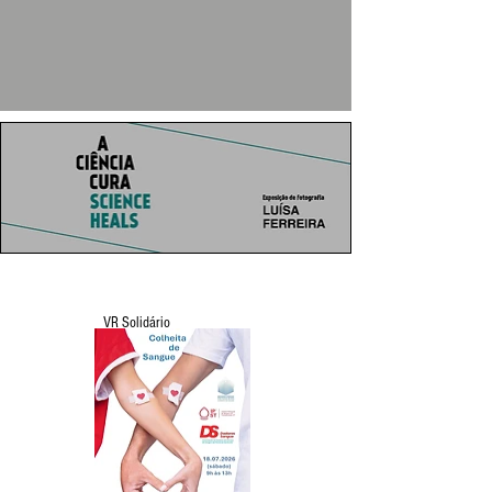
VR Solidário