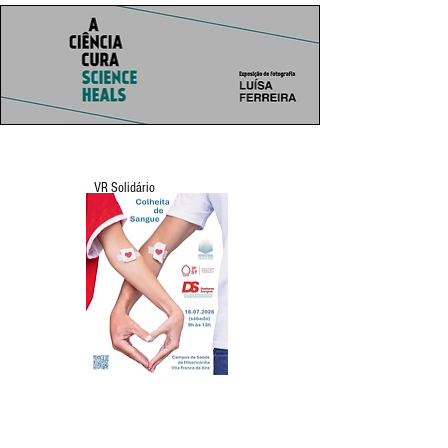
VR Solidário