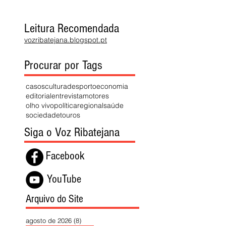
Leitura Recomendada
vozribatejana.blogspot.pt
Procurar por Tags
casos
cultura
desporto
economia
editorial
entrevista
motores
olho vivo
política
regional
saúde
sociedade
touros
Siga o Voz Ribatejana
Facebook
YouTube
Arquivo do Site
agosto de 2026
(8)
8 posts